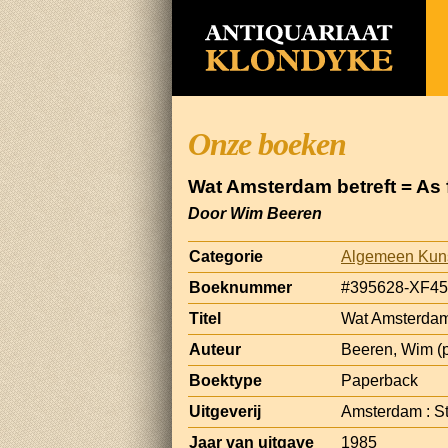
Onze boeken
Wat Amsterdam betreft = As
Door Wim Beeren
Categorie
Algemeen Kun
Boeknummer
#395628-XF45
Titel
Wat Amsterdam 
Auteur
Beeren, Wim (p
Boektype
Paperback
Uitgeverij
Amsterdam : S
Jaar van uitgave
1985