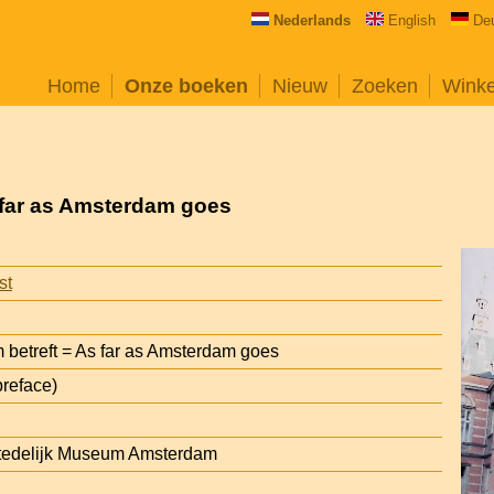
Nederlands
English
De
Home
Onze boeken
Nieuw
Zoeken
Wink
 far as Amsterdam goes
st
betreft = As far as Amsterdam goes
reface)
tedelijk Museum Amsterdam