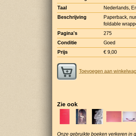
Taal
Nederlands, E
Beschrijving
Paperback, nume
foldable wrappe
Pagina's
275
Conditie
Goed
Prijs
€ 9,00
Toevoegen aan winkelwa
Zie ook
Onze gebruikte boeken verkeren in 