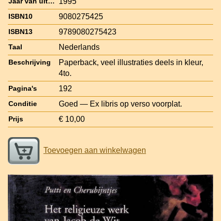
1995
Jaar van uitgave
9080275425
ISBN10
9789080275423
ISBN13
Nederlands
Taal
Paperback, veel illustraties deels in kleur,
Beschrijving
4to.
192
Pagina's
Goed — Ex libris op verso voorplat.
Conditie
€ 10,00
Prijs
Toevoegen aan winkelwagen