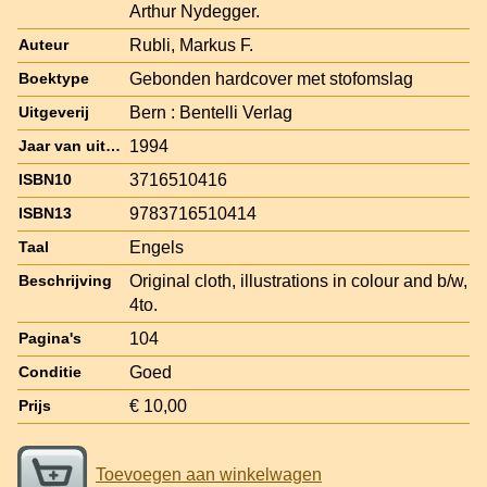
Arthur Nydegger.
Rubli, Markus F.
Auteur
Gebonden hardcover met stofomslag
Boektype
Bern : Bentelli Verlag
Uitgeverij
1994
Jaar van uitgave
3716510416
ISBN10
9783716510414
ISBN13
Engels
Taal
Original cloth, illustrations in colour and b/w,
Beschrijving
4to.
104
Pagina's
Goed
Conditie
€ 10,00
Prijs
Toevoegen aan winkelwagen