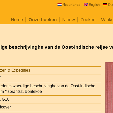
Nederlands
English
De
Home
Onze boeken
Nieuw
Zoeken
Wink
ge beschrijvinghe van de Oost-Indische reijse v
zen & Expedities
7
gedenckwaerdige beschrijvinghe van de Oost-Indische
lem Ysbrantsz. Bontekoe
 G.J.
dcover