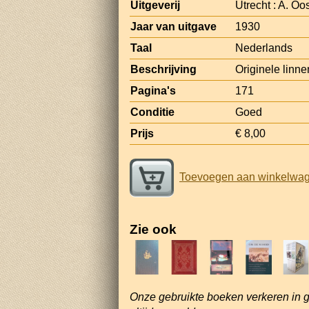
Uitgeverij
Utrecht : A. Oo
Jaar van uitgave
1930
Taal
Nederlands
Beschrijving
Originele linne
Pagina's
171
Conditie
Goed
Prijs
€ 8,00
Toevoegen aan winkelwa
Zie ook
Onze gebruikte boeken verkeren in 