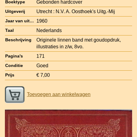
Gebonden hardcover
Boektype
Utrecht : N.V. A. Oosthoek's Uitg.-Mij
Uitgeverij
1960
Jaar van uitgave
Nederlands
Taal
Originele linnen band met goudopdruk,
Beschrijving
illustraties in z/w, 8vo.
171
Pagina's
Goed
Conditie
€ 7,00
Prijs
Toevoegen aan winkelwagen