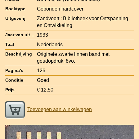
Gebonden hardcover
Boektype
Zandvoort : Bibliotheek voor Ontspanning
Uitgeverij
en Ontwikkeling
1933
Jaar van uitgave
Nederlands
Taal
Originele zwarte linnen band met
Beschrijving
goudopdruk, 8vo.
126
Pagina's
Goed
Conditie
€ 12,50
Prijs
Toevoegen aan winkelwagen