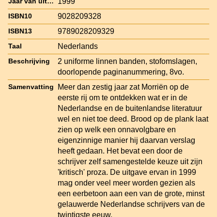
1999
Jaar van uitgave
9028209328
ISBN10
9789028209329
ISBN13
Nederlands
Taal
2 uniforme linnen banden, stofomslagen,
Beschrijving
doorlopende paginanummering, 8vo.
Meer dan zestig jaar zat Morriën op de
Samenvatting
eerste rij om te ontdekken wat er in de
Nederlandse en de buitenlandse literatuur
wel en niet toe deed. Brood op de plank laat
zien op welk een onnavolgbare en
eigenzinnige manier hij daarvan verslag
heeft gedaan. Het bevat een door de
schrijver zelf samengestelde keuze uit zijn
'kritisch' proza. De uitgave ervan in 1999
mag onder veel meer worden gezien als
een eerbetoon aan een van de grote, minst
gelauwerde Nederlandse schrijvers van de
twintigste eeuw.