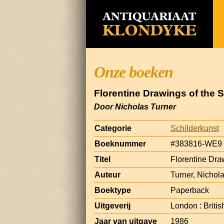
Onze boeken
Florentine Drawings of the 
Door Nicholas Turner
Categorie
Schilderkunst
Boeknummer
#383816-WE9
Titel
Florentine Dra
Auteur
Turner, Nichol
Boektype
Paperback
Uitgeverij
London : Briti
Jaar van uitgave
1986