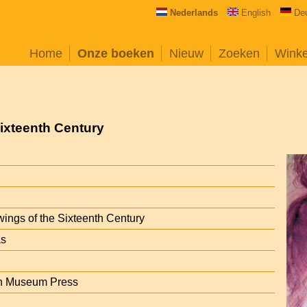
Nederlands
English
De
Home
Onze boeken
Nieuw
Zoeken
Wink
Sixteenth Century
wings of the Sixteenth Century
as
sh Museum Press