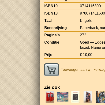
ISBN10
0714116300
ISBN13
97807141163
Taal
Engels
Beschrijving
Paperback, nume
Pagina's
272
Conditie
Goed — Edges e
foxed. Name on 
Prijs
€ 10,00
Toevoegen aan winkelwa
Zie ook