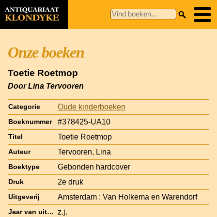
Onze boeken
Toetie Roetmop
Door Lina Tervooren
Oude kinderboeken
Categorie
#378425-UA10
Boeknummer
Toetie Roetmop
Titel
Tervooren, Lina
Auteur
Gebonden hardcover
Boektype
2e druk
Druk
Amsterdam : Van Holkema en Warendorf
Uitgeverij
z.j.
Jaar van uitgave