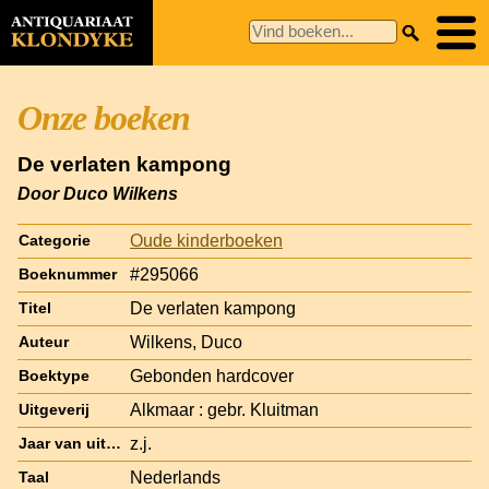
Onze boeken
De verlaten kampong
Door Duco Wilkens
Oude kinderboeken
Categorie
#295066
Boeknummer
De verlaten kampong
Titel
Wilkens, Duco
Auteur
Gebonden hardcover
Boektype
Alkmaar : gebr. Kluitman
Uitgeverij
z.j.
Jaar van uitgave
Nederlands
Taal