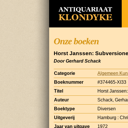
Onze boeken
Horst Janssen: Subversione
Door Gerhard Schack
Categorie
Algemeen Kun
Boeknummer
#374465-XI33
Titel
Horst Janssen:
Auteur
Schack, Gerhar
Boektype
Diversen
Uitgeverij
Hamburg : Chri
Jaar van uitgave
1972