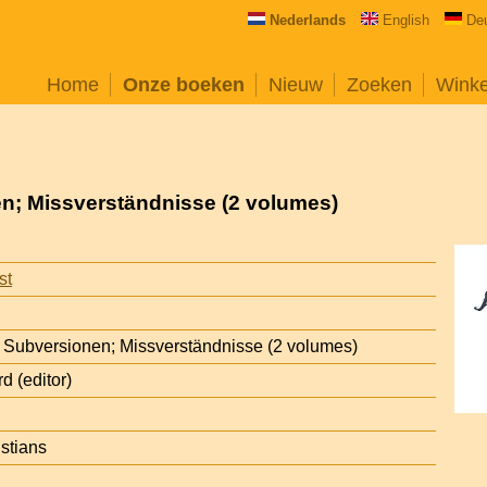
Nederlands
English
De
Home
Onze boeken
Nieuw
Zoeken
Wink
n; Missverständnisse (2 volumes)
st
 Subversionen; Missverständnisse (2 volumes)
d (editor)
stians