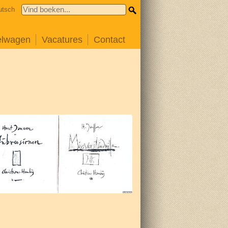
utsch
elwagen
Vacatures
Contact