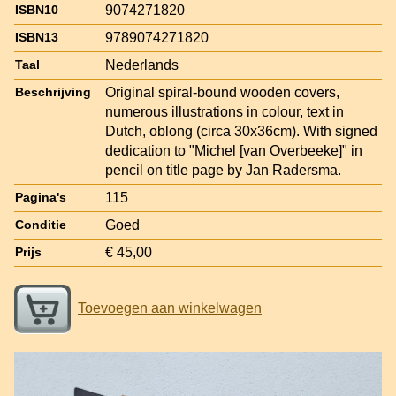
9074271820
ISBN10
9789074271820
ISBN13
Nederlands
Taal
Original spiral-bound wooden covers,
Beschrijving
numerous illustrations in colour, text in
Dutch, oblong (circa 30x36cm). With signed
dedication to "Michel [van Overbeeke]" in
pencil on title page by Jan Radersma.
115
Pagina's
Goed
Conditie
€ 45,00
Prijs
Toevoegen aan winkelwagen