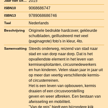
2015
Jaar van uitgave
9068686747
ISBN10
9789068686746
ISBN13
Nederlands
Taal
Originele bedrukte hardcover, gekleurde
Beschrijving
schutbladen, geïllustreerd met veel
(paginagrote) foto's in kleur, 4to.
Steeds onderweg, reizend van stad naar
Samenvatting
stad en van dorp naar dorp. Dat is het
opvallendste element in het leven van
kermisexploitanten, circusmedewerkers
en hun kinderen. Velen staan jaar in jaar uit
op meer dan veertig verschillende kermis-
of circusterreinen.
Het is een leven van opbouwen, kermis
draaien of een circusvoorstelling
geven en weer afbreken. Een bestaan van
afwisseling en mobiliteit.
''Van de reis'' biedt een bijzondere kijk