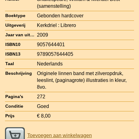
(samenstelling)
Gebonden hardcover
Boektype
Kerkdriel : Librero
Uitgeverij
2009
Jaar van uitgave
9057644401
ISBN10
9789057644405
ISBN13
Nederlands
Taal
Originele linnen band met zilveropdruk,
Beschrijving
leeslint, (paginagrote) illustraties in kleur,
8vo.
272
Pagina's
Goed
Conditie
€ 8,00
Prijs
Toevoegen aan winkelwagen