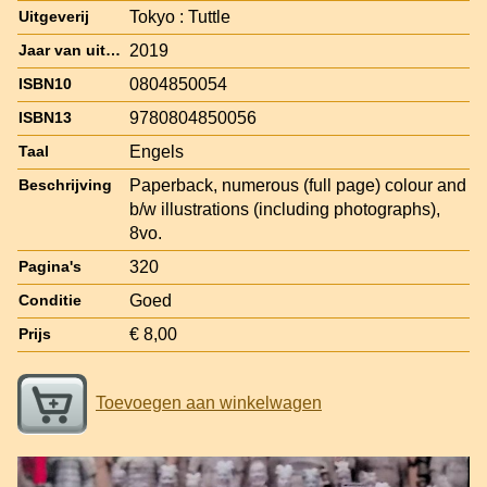
Tokyo : Tuttle
Uitgeverij
2019
Jaar van uitgave
0804850054
ISBN10
9780804850056
ISBN13
Engels
Taal
Paperback, numerous (full page) colour and
Beschrijving
b/w illustrations (including photographs),
8vo.
320
Pagina's
Goed
Conditie
€ 8,00
Prijs
Toevoegen aan winkelwagen