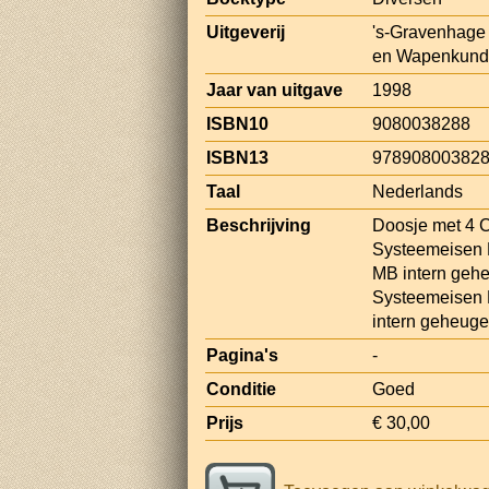
Uitgeverij
's-Gravenhage 
en Wapenkun
Jaar van uitgave
1998
ISBN10
9080038288
ISBN13
97890800382
Taal
Nederlands
Beschrijving
Doosje met 4 C
Systeemeisen 
MB intern gehe
Systeemeisen 
intern geheugen
Pagina's
-
Conditie
Goed
Prijs
€ 30,00