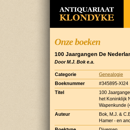
Onze boeken
100 Jaargangen De Nederla
Door M.J. Bok e.a.
Categorie
Genealogie
Boeknummer
#345895-XI24
Titel
100 Jaargangen
het Koninklijk
Wapenkunde (4
Auteur
Bok, M.J. & C.
Hamer - en and
Boektype
Diversen