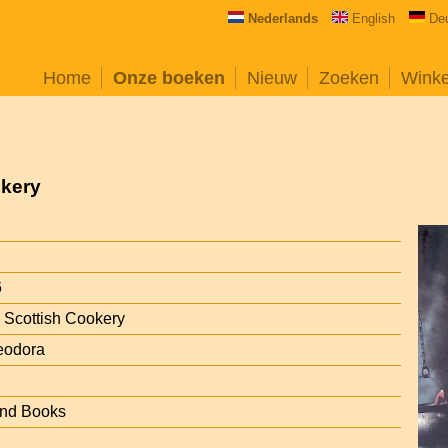
Nederlands
English
De
Home
Onze boeken
Nieuw
Zoeken
Wink
okery
6
l Scottish Cookery
eodora
ond Books