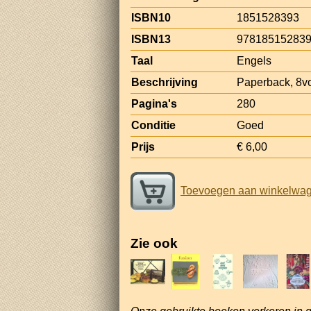
ISBN10
1851528393
ISBN13
97818515283
Taal
Engels
Beschrijving
Paperback, 8v
Pagina's
280
Conditie
Goed
Prijs
€ 6,00
Toevoegen aan winkelwa
Zie ook