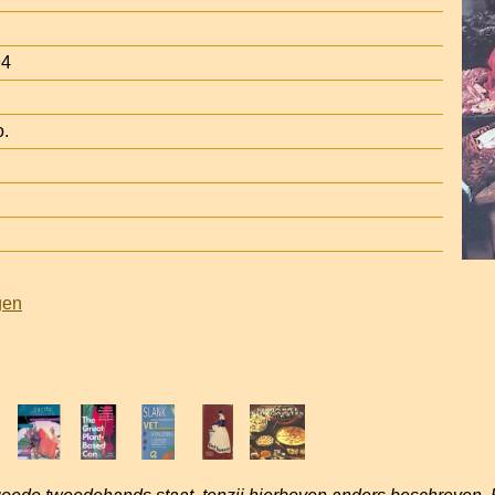
94
o.
gen