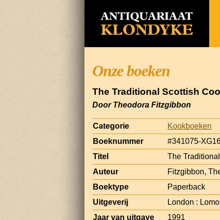
Onze boeken
The Traditional Scottish Co
Door Theodora Fitzgibbon
Categorie
Kookboeken
Boeknummer
#341075-XG1
Titel
The Traditiona
Auteur
Fitzgibbon, Th
Boektype
Paperback
Uitgeverij
London : Lom
Jaar van uitgave
1991