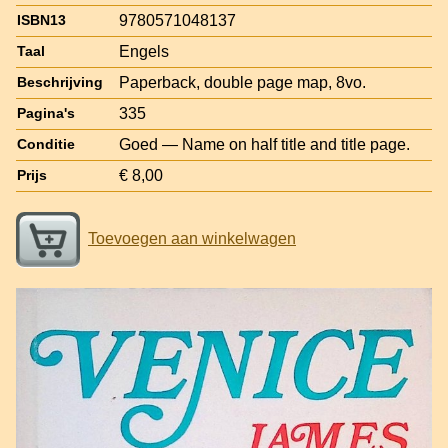
9780571048137
ISBN13
Engels
Taal
Paperback, double page map, 8vo.
Beschrijving
335
Pagina's
Goed — Name on half title and title page.
Conditie
€ 8,00
Prijs
Toevoegen aan winkelwagen