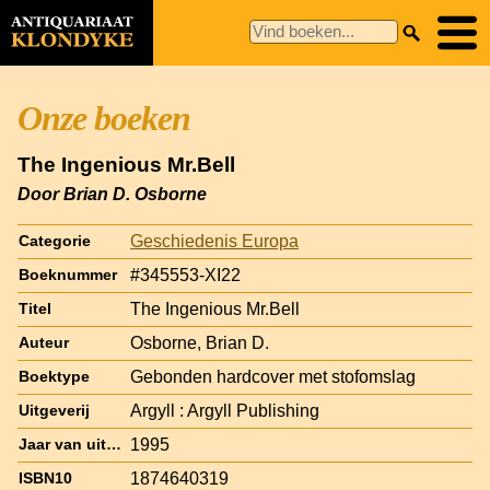
Onze boeken
The Ingenious Mr.Bell
Door Brian D. Osborne
Geschiedenis Europa
Categorie
#345553-XI22
Boeknummer
The Ingenious Mr.Bell
Titel
Osborne, Brian D.
Auteur
Gebonden hardcover met stofomslag
Boektype
Argyll : Argyll Publishing
Uitgeverij
1995
Jaar van uitgave
1874640319
ISBN10