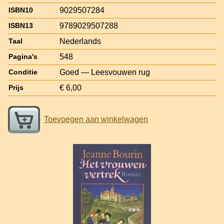
9029507284
ISBN10
9789029507288
ISBN13
Nederlands
Taal
548
Pagina's
Goed — Leesvouwen rug
Conditie
€ 6,00
Prijs
Toevoegen aan winkelwagen