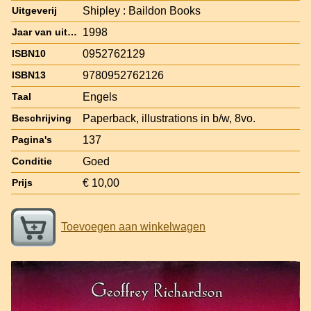
Shipley : Baildon Books
Uitgeverij
1998
Jaar van uitgave
0952762129
ISBN10
9780952762126
ISBN13
Engels
Taal
Paperback, illustrations in b/w, 8vo.
Beschrijving
137
Pagina's
Goed
Conditie
€ 10,00
Prijs
Toevoegen aan winkelwagen