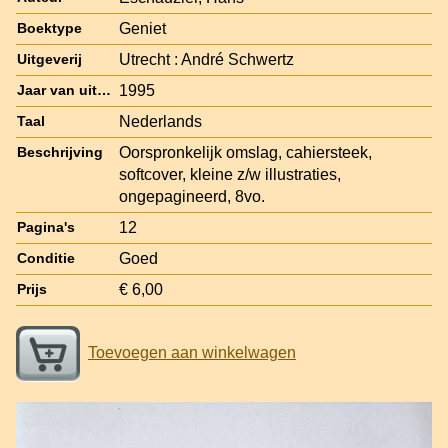
Geniet
Boektype
Utrecht : André Schwertz
Uitgeverij
1995
Jaar van uitgave
Nederlands
Taal
Oorspronkelijk omslag, cahiersteek,
Beschrijving
softcover, kleine z/w illustraties,
ongepagineerd, 8vo.
12
Pagina's
Goed
Conditie
€ 6,00
Prijs
Toevoegen aan winkelwagen