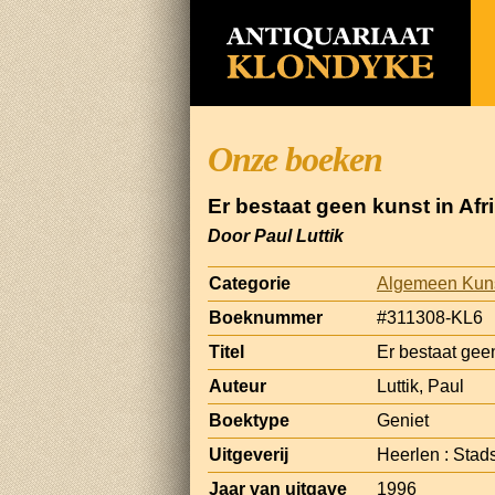
Onze boeken
Er bestaat geen kunst in Afr
Door Paul Luttik
Categorie
Algemeen Kun
Boeknummer
#311308-KL6
Titel
Er bestaat geen
Auteur
Luttik, Paul
Boektype
Geniet
Uitgeverij
Heerlen : Stad
Jaar van uitgave
1996