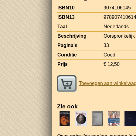
ISBN10
9074106145
ISBN13
97890741061
Taal
Nederlands
Beschrijving
Oorspronkelijk g
Pagina's
33
Conditie
Goed
Prijs
€ 12,50
Toevoegen aan winkelwa
Zie ook