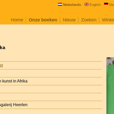
Nederlands
English
De
Home
Onze boeken
Nieuw
Zoeken
Wink
ika
st
 kunst in Afrika
sgalerij Heerlen