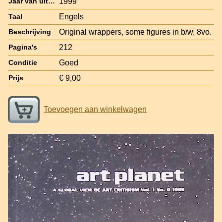
1999
Jaar van uitgave
Engels
Taal
Original wrappers, some figures in b/w, 8vo.
Beschrijving
212
Pagina's
Goed
Conditie
€ 9,00
Prijs
Toevoegen aan winkelwagen