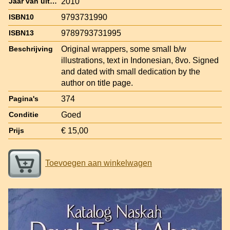
2010
Jaar van uitgave
9793731990
ISBN10
9789793731995
ISBN13
Original wrappers, some small b/w
Beschrijving
illustrations, text in Indonesian, 8vo. Signed
and dated with small dedication by the
author on title page.
374
Pagina's
Goed
Conditie
€ 15,00
Prijs
Toevoegen aan winkelwagen