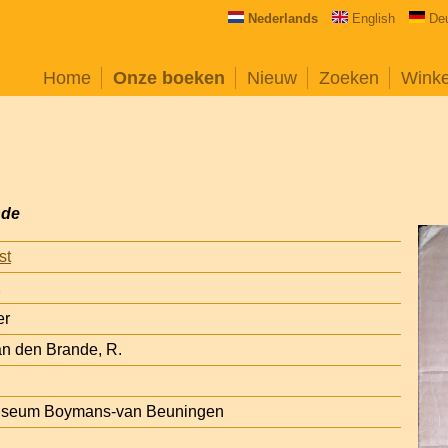
Nederlands
English
De
Home
Onze boeken
Nieuw
Zoeken
Wink
nde
st
2
er
 den Brande, R.
Museum Boymans-van Beuningen