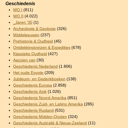
Geschiedenis
WO I
(811)
WO II
(4.022)
_Jaren '30
(1)
Archeologie & Geologie
(326)
Middeleeuwen
(237)
Prehistorie & Oudheid
(45)
Ontdekkingsreizen & Expedities
(678)
Klassieke Oudheid
(427)
Aanzien van
(30)
Geschiedenis Nederland
(1.806)
Het oude Egypte
(209)
Jubileum- en Gedenkboeken
(138)
Geschiedenis Europa
(2.858)
Geschiedenis Azië
(1.026)
Geschiedenis Noord-Amerika
(851)
Geschiedenis Zuid- en Latijns Amerika
(285)
Geschiedenis Rusland
(531)
Geschiedenis Midden-Oosten
(324)
Geschiedenis Australië & Nieuw-Zeeland
(11)