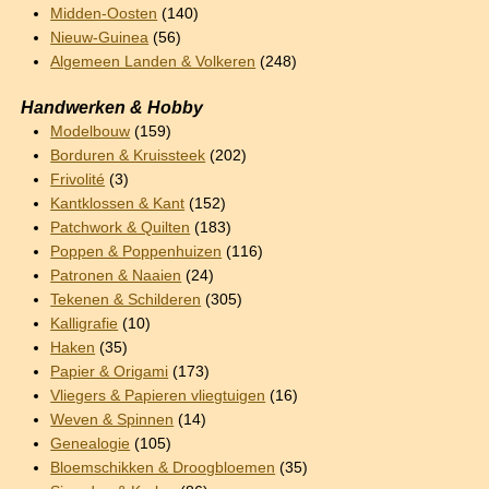
Midden-Oosten
(140)
Nieuw-Guinea
(56)
Algemeen Landen & Volkeren
(248)
Handwerken & Hobby
Modelbouw
(159)
Borduren & Kruissteek
(202)
Frivolité
(3)
Kantklossen & Kant
(152)
Patchwork & Quilten
(183)
Poppen & Poppenhuizen
(116)
Patronen & Naaien
(24)
Tekenen & Schilderen
(305)
Kalligrafie
(10)
Haken
(35)
Papier & Origami
(173)
Vliegers & Papieren vliegtuigen
(16)
Weven & Spinnen
(14)
Genealogie
(105)
Bloemschikken & Droogbloemen
(35)