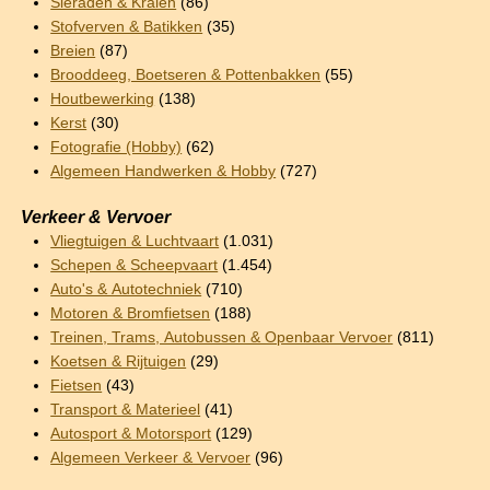
Sieraden & Kralen
(86)
Stofverven & Batikken
(35)
Breien
(87)
Brooddeeg, Boetseren & Pottenbakken
(55)
Houtbewerking
(138)
Kerst
(30)
Fotografie (Hobby)
(62)
Algemeen Handwerken & Hobby
(727)
Verkeer & Vervoer
Vliegtuigen & Luchtvaart
(1.031)
Schepen & Scheepvaart
(1.454)
Auto's & Autotechniek
(710)
Motoren & Bromfietsen
(188)
Treinen, Trams, Autobussen & Openbaar Vervoer
(811)
Koetsen & Rijtuigen
(29)
Fietsen
(43)
Transport & Materieel
(41)
Autosport & Motorsport
(129)
Algemeen Verkeer & Vervoer
(96)