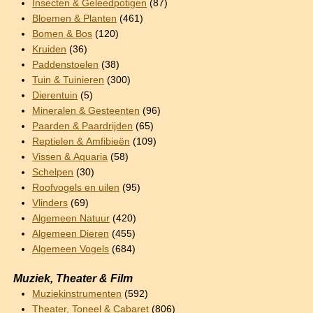
Insecten & Geleedpotigen
(87)
Bloemen & Planten
(461)
Bomen & Bos
(120)
Kruiden
(36)
Paddenstoelen
(38)
Tuin & Tuinieren
(300)
Dierentuin
(5)
Mineralen & Gesteenten
(96)
Paarden & Paardrijden
(65)
Reptielen & Amfibieën
(109)
Vissen & Aquaria
(58)
Schelpen
(30)
Roofvogels en uilen
(95)
Vlinders
(69)
Algemeen Natuur
(420)
Algemeen Dieren
(455)
Algemeen Vogels
(684)
Muziek, Theater & Film
Muziekinstrumenten
(592)
Theater, Toneel & Cabaret
(806)