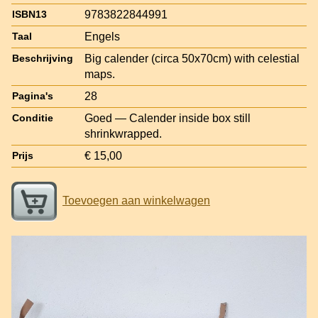
9783822844991
ISBN13
Engels
Taal
Big calender (circa 50x70cm) with celestial
Beschrijving
maps.
28
Pagina's
Goed — Calender inside box still
Conditie
shrinkwrapped.
€ 15,00
Prijs
Toevoegen aan winkelwagen