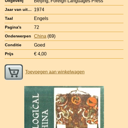
Beijing, Foreign Languages Press
Uitgeverij
1974
Jaar van uitgave
Engels
Taal
72
Pagina's
China
(69)
Onderwerpen
Goed
Conditie
€ 4,00
Prijs
Toevoegen aan winkelwagen