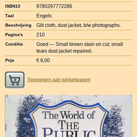
9780297772286
ISBN13
Engels
Taal
Gilt cloth, dust jacket, b/w photographs.
Beschrijving
210
Pagina's
Goed — Small brown stain on cut; small
Conditie
tears dust jacket repaired.
€ 6,00
Prijs
Toevoegen aan winkelwagen