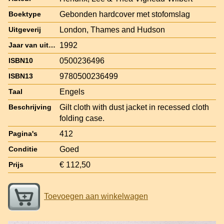
Gebonden hardcover met stofomslag
Boektype
London, Thames and Hudson
Uitgeverij
1992
Jaar van uitgave
0500236496
ISBN10
9780500236499
ISBN13
Engels
Taal
Gilt cloth with dust jacket in recessed cloth
Beschrijving
folding case.
412
Pagina's
Goed
Conditie
€ 112,50
Prijs
Toevoegen aan winkelwagen