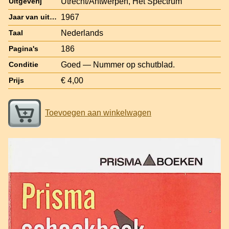
Utrecht/Antwerpen, Het Spectrum
Uitgeverij
1967
Jaar van uitgave
Nederlands
Taal
186
Pagina's
Goed — Nummer op schutblad.
Conditie
€ 4,00
Prijs
Toevoegen aan winkelwagen