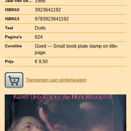
1988
Jaar van uitgave
3923641192
ISBN10
9783923641192
ISBN13
Duits
Taal
624
Pagina's
Goed — Small book plate stamp on title-
Conditie
page.
€ 9,50
Prijs
Toevoegen aan winkelwagen