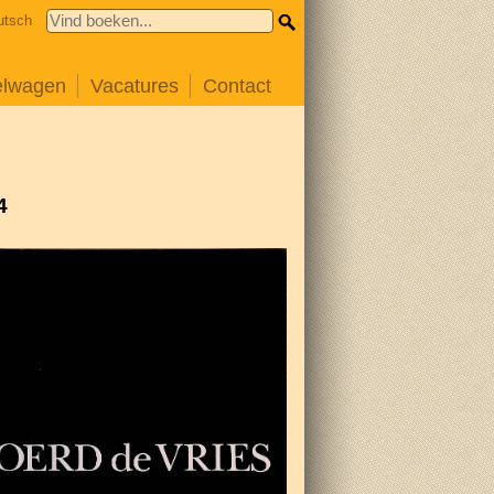
utsch
elwagen
Vacatures
Contact
4