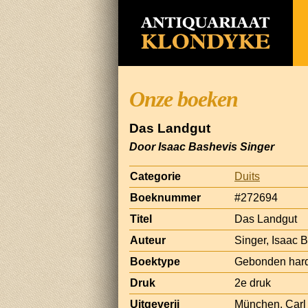
Onze boeken
Das Landgut
Door Isaac Bashevis Singer
Categorie
Duits
Boeknummer
#272694
Titel
Das Landgut
Auteur
Singer, Isaac 
Boektype
Gebonden hard
Druk
2e druk
Uitgeverij
München, Carl