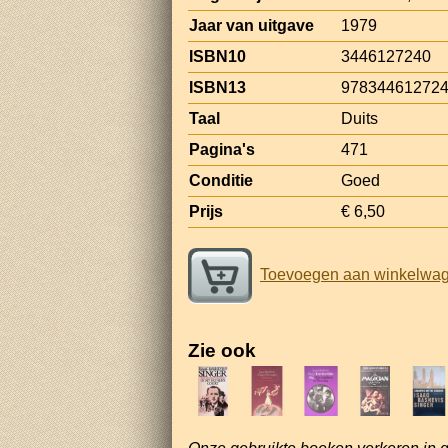
Jaar van uitgave
1979
ISBN10
3446127240
ISBN13
97834461272
Taal
Duits
Pagina's
471
Conditie
Goed
Prijs
€ 6,50
Toevoegen aan winkelwa
Zie ook