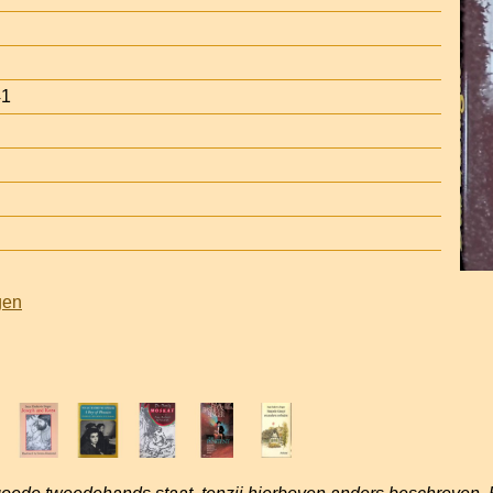
41
gen