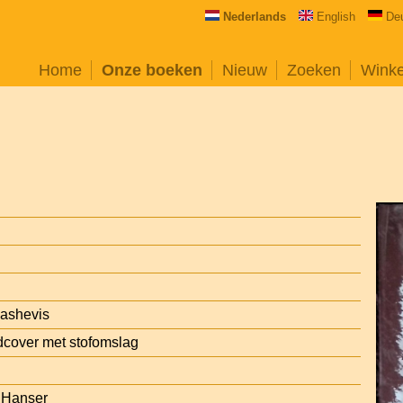
Nederlands
English
De
Home
Onze boeken
Nieuw
Zoeken
Wink
Bashevis
cover met stofomslag
 Hanser