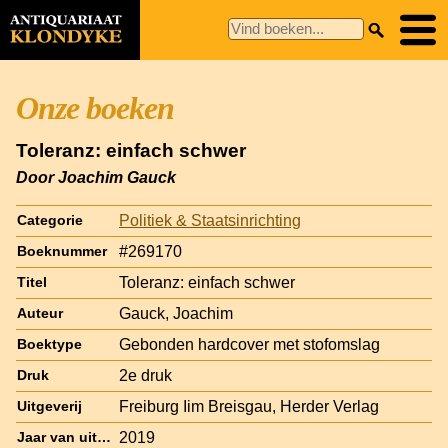
Onze boeken
Toleranz: einfach schwer
Door Joachim Gauck
Politiek & Staatsinrichting
Categorie
#269170
Boeknummer
Toleranz: einfach schwer
Titel
Gauck, Joachim
Auteur
Gebonden hardcover met stofomslag
Boektype
2e druk
Druk
Freiburg Iim Breisgau, Herder Verlag
Uitgeverij
2019
Jaar van uitgave