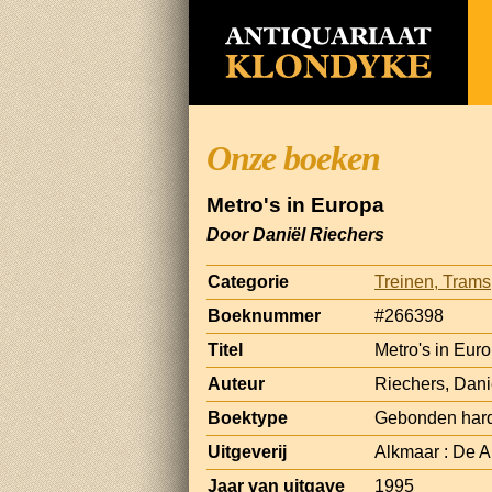
Onze boeken
Metro's in Europa
Door Daniël Riechers
Categorie
Treinen, Tram
Boeknummer
#266398
Titel
Metro's in Eur
Auteur
Riechers, Dani
Boektype
Gebonden har
Uitgeverij
Alkmaar : De A
Jaar van uitgave
1995