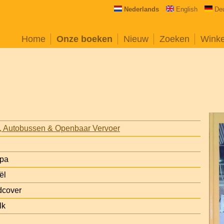
Nederlands
English
De
Home
Onze boeken
Nieuw
Zoeken
Wink
s, Autobussen & Openbaar Vervoer
opa
ël
dcover
lk