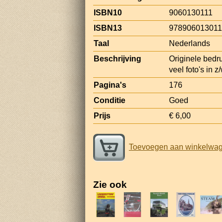
ISBN10
9060130111
ISBN13
97890601301
Taal
Nederlands
Beschrijving
Originele bedr
veel foto's in z/
Pagina's
176
Conditie
Goed
Prijs
€ 6,00
Toevoegen aan winkelwa
Zie ook