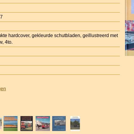
17
ukte hardcover, gekleurde schutbladen, geïllustreerd met
w, 4to.
gen