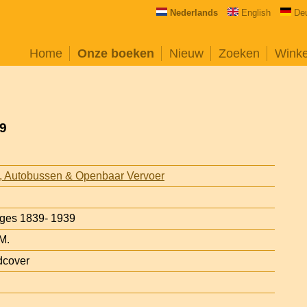
Nederlands
English
De
Home
Onze boeken
Nieuw
Zoeken
Wink
39
s, Autobussen & Openbaar Vervoer
ages 1839- 1939
M.
dcover