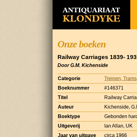
Onze boeken
Railway Carriages 1839- 19
Door G.M. Kichenside
Categorie
Treinen, Tram
Boeknummer
#146371
Titel
Railway Carri
Auteur
Kichenside, G.
Boektype
Gebonden har
Uitgeverij
Ian Allan, UK
Jaar van uitgave
circa 1966