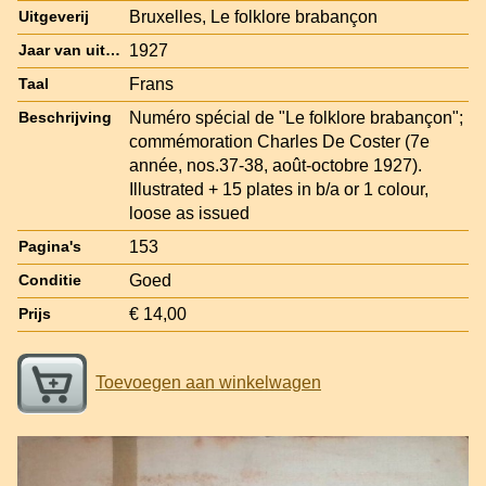
Bruxelles, Le folklore brabançon
Uitgeverij
1927
Jaar van uitgave
Frans
Taal
Numéro spécial de "Le folklore brabançon";
Beschrijving
commémoration Charles De Coster (7e
année, nos.37-38, août-octobre 1927).
Illustrated + 15 plates in b/a or 1 colour,
loose as issued
153
Pagina's
Goed
Conditie
€ 14,00
Prijs
Toevoegen aan winkelwagen