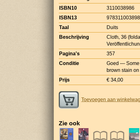
ISBN10
3110038986
ISBN13
97831100389
Taal
Duits
Beschrijving
Cloth, 36 (fold
Veröffentlichu
Pagina's
357
Conditie
Goed — Some to
brown stain on 
Prijs
€ 34,00
Toevoegen aan winkelwa
Zie ook