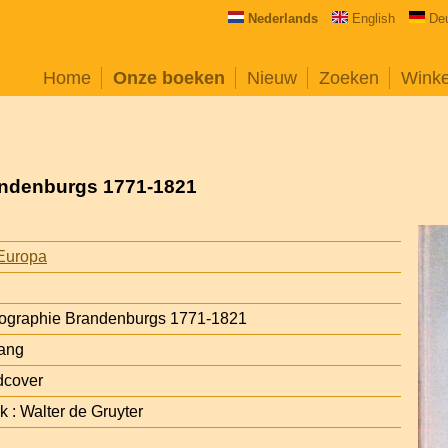
Nederlands
English
De
Home
Onze boeken
Nieuw
Zoeken
Wink
andenburgs 1771-1821
Europa
rtographie Brandenburgs 1771-1821
gang
dcover
k : Walter de Gruyter