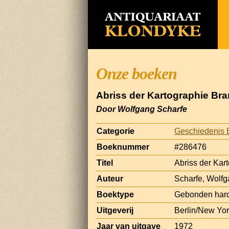
Onze boeken
Abriss der Kartographie Br
Door Wolfgang Scharfe
Categorie
Geschiedenis 
Boeknummer
#286476
Titel
Abriss der Ka
Auteur
Scharfe, Wolf
Boektype
Gebonden har
Uitgeverij
Berlin/New Yor
Jaar van uitgave
1972