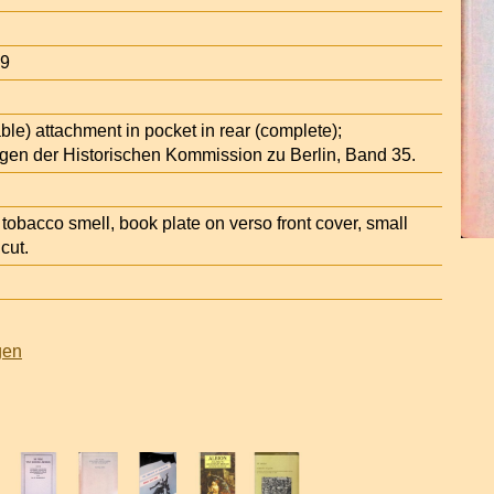
89
able) attachment in pocket in rear (complete);
ngen der Historischen Kommission zu Berlin, Band 35.
bacco smell, book plate on verso front cover, small
cut.
gen