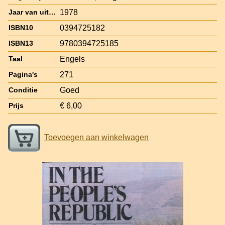
1978
Jaar van uitgave
0394725182
ISBN10
9780394725185
ISBN13
Engels
Taal
271
Pagina's
Goed
Conditie
€ 6,00
Prijs
Toevoegen aan winkelwagen