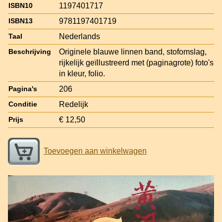
1197401717
ISBN10
9781197401719
ISBN13
Nederlands
Taal
Originele blauwe linnen band, stofomslag,
Beschrijving
rijkelijk geïllustreerd met (paginagrote) foto's
in kleur, folio.
206
Pagina's
Redelijk
Conditie
€ 12,50
Prijs
Toevoegen aan winkelwagen