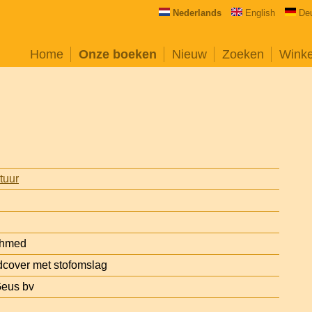
Nederlands
English
De
Home
Onze boeken
Nieuw
Zoeken
Wink
atuur
Ahmed
cover met stofomslag
Geus bv