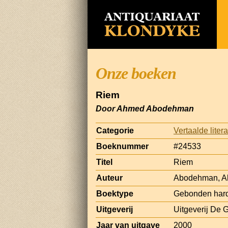
Onze boeken
Riem
Door Ahmed Abodehman
Categorie
Vertaalde liter
Boeknummer
#24533
Titel
Riem
Auteur
Abodehman, 
Boektype
Gebonden hard
Uitgeverij
Uitgeverij De 
Jaar van uitgave
2000