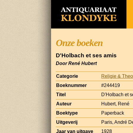
Onze boeken
D'Holbach et ses amis
Door René Hubert
Categorie
Religie & Theo
Boeknummer
#244419
Titel
D'Holbach et s
Auteur
Hubert, René
Boektype
Paperback
Uitgeverij
Paris, André D
Jaar van uitgave
1928