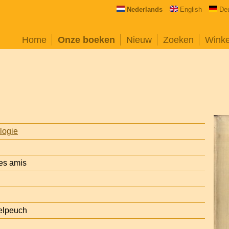
Nederlands
English
De
Home
Onze boeken
Nieuw
Zoeken
Wink
logie
es amis
elpeuch