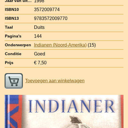
1998
Jaar van uitgave
3572009774
ISBN10
9783572009770
ISBN13
Duits
Taal
144
Pagina's
Indianen (Noord-Amerika)
(15)
Onderwerpen
Goed
Conditie
€ 7,50
Prijs
Toevoegen aan winkelwagen