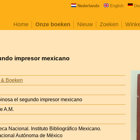
Nederlands
English
De
Home
Onze boeken
Nieuw
Zoeken
Wink
gundo impresor mexicano
 & Boeken
pinosa el segundo impresor mexicano
re A.M.
eca Nacional. Instituto Bibliográfico Mexicano.
acional Autónoma de México