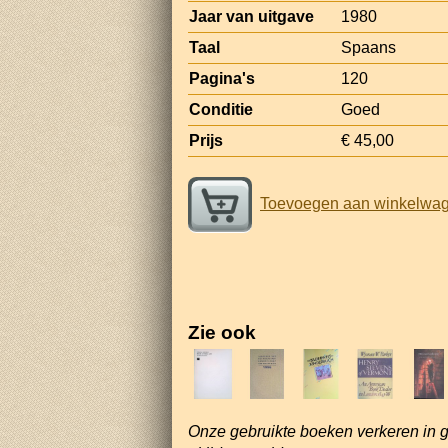
Jaar van uitgave
1980
Taal
Spaans
Pagina's
120
Conditie
Goed
Prijs
€ 45,00
Toevoegen aan winkelwa
Zie ook
Onze gebruikte boeken verkeren in 