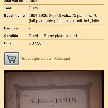
1904
Jaar van uitgave
Duits
Taal
1904-1906, 2 (of 3) vols., 75 plates w. 70
Beschrijving
(full-p./ double-p.) ills., orig. unif. hcl., folio.
-
Pagina's
Goed — Some plates folded.
Conditie
€ 37,50
Prijs
Toevoegen aan winkelwagen