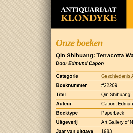
Onze boeken
Qin Shihuang: Terracotta Wa
Door Edmund Capon
Categorie
Geschiedenis 
Boeknummer
#22209
Titel
Qin Shihuang: 
Auteur
Capon, Edmu
Boektype
Paperback
Uitgeverij
Art Gallery of
Jaar van uitgave
1983