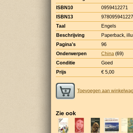
ISBN10
0959412271
ISBN13
97809594122
Taal
Engels
Beschrijving
Paperback, illus
Pagina's
96
Onderwerpen
China
(69)
Conditie
Goed
Prijs
€ 5,00
Toevoegen aan winkelwa
Zie ook