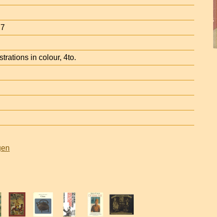
77
trations in colour, 4to.
gen