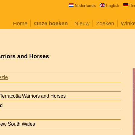
Nederlands
English
De
Home
Onze boeken
Nieuw
Zoeken
Wink
rriors and Horses
Azië
Terracotta Warriors and Horses
nd
 New South Wales