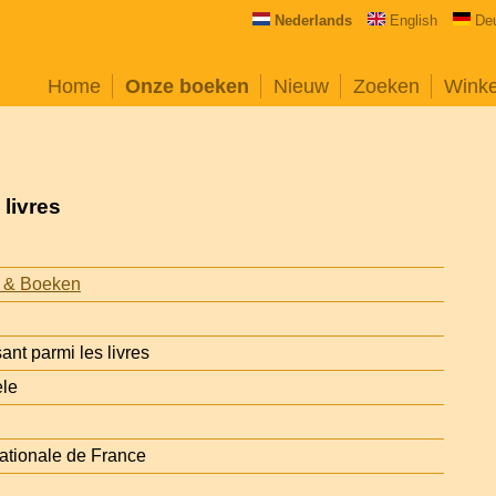
Nederlands
English
De
Home
Onze boeken
Nieuw
Zoeken
Wink
livres
 & Boeken
nt parmi les livres
èle
ationale de France