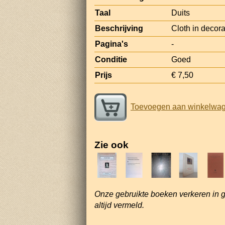
Taal
Duits
Beschrijving
Cloth in decora
Pagina's
-
Conditie
Goed
Prijs
€ 7,50
Toevoegen aan winkelwa
Zie ook
Onze gebruikte boeken verkeren in 
altijd vermeld.