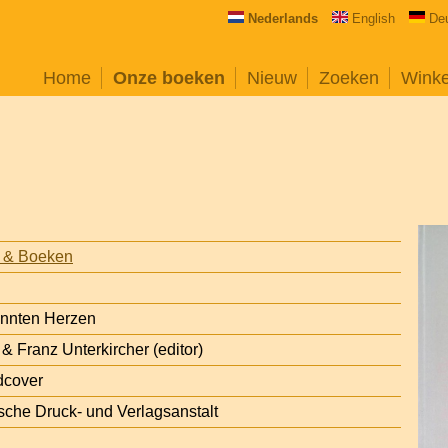
Nederlands
English
De
Home
Onze boeken
Nieuw
Zoeken
Wink
n
 & Boeken
annten Herzen
& Franz Unterkircher (editor)
dcover
che Druck- und Verlagsanstalt