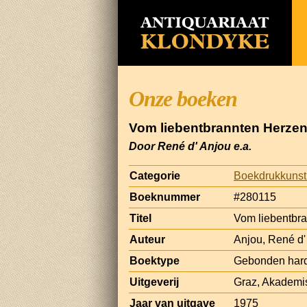
Onze boeken
Vom liebentbrannten Herze
Door René d' Anjou e.a.
Categorie
Boekdrukkunst
Boeknummer
#280115
Titel
Vom liebentbr
Auteur
Anjou, René d' 
Boektype
Gebonden har
Uitgeverij
Graz, Akademis
Jaar van uitgave
1975